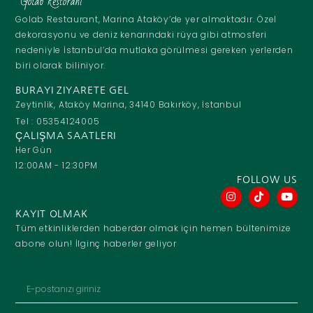
Golab Restaurant, Marina Ataköy’de yer almaktadır. Özel
dekorasyonu ve deniz kenarındaki rüya gibi atmosferi
nedeniyle İstanbul’da mutlaka görülmesi gereken yerlerden
biri olarak biliniyor.
BURAYI ZIYARETE GEL
Zeytinlik, Ataköy Marina, 34140 Bakırköy, İstanbul
Tel : 05354124005
ÇALIŞMA SAATLERI
Her Gün
12:00AM - 12:30PM
FOLLOW US
KAYIT OLMAK
Tüm etkinliklerden haberdar olmak için hemen bültenimize
abone olun! İlginç haberler geliyor