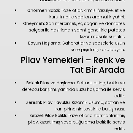
Ghormeh Sabzi
: Taze otlar, kırmızı fasulye, et ve
kuru lime ile yapılan aromatik yahni.
Gheymeh
: Sarı mercimek, et, soğan ve domates
salçası ile hazırlanan yahni, genellikle patates
kızartması ile sunulur.
Boyun Haşlama
: Baharatlar ve sebzelerle uzun
süre pişirilmiş kuzu boynu.
Pilav Yemekleri – Renk ve
Tat Bir Arada
Baklalı Pilav ve Haşlama
: Safranlı pirinç, bakla ve
dereotu karışımı, yanında kuzu haşlama ile servis
edilir.
Zereshk Pilav Tavuklu
: Kızamık üzümü, safran ve
İran pirincinin tavuk ile buluşması.
Sebzeli Pilav Balıklı
: Taze otlarla harmanlanmış
pilav, kızartılmış veya buğulama balık ile servis
edilir.