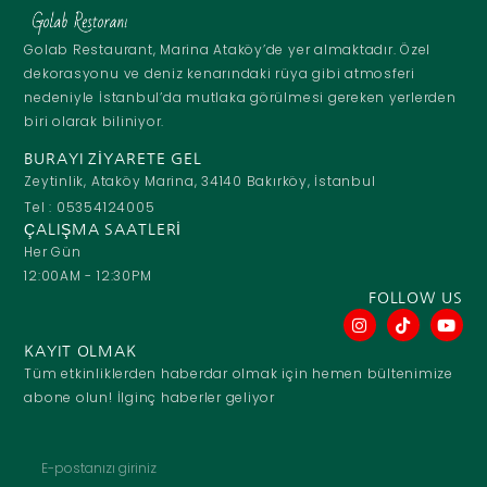
Golab Restaurant, Marina Ataköy’de yer almaktadır. Özel
dekorasyonu ve deniz kenarındaki rüya gibi atmosferi
nedeniyle İstanbul’da mutlaka görülmesi gereken yerlerden
biri olarak biliniyor.
BURAYI ZIYARETE GEL
Zeytinlik, Ataköy Marina, 34140 Bakırköy, İstanbul
Tel : 05354124005
ÇALIŞMA SAATLERI
Her Gün
12:00AM - 12:30PM
FOLLOW US
KAYIT OLMAK
Tüm etkinliklerden haberdar olmak için hemen bültenimize
abone olun! İlginç haberler geliyor